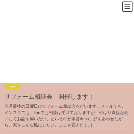
コ
ナ
Hassey インテリア&リフォーム
ン
ビ
テ
ゲ
ン
ー
news
ツ
シ
へ
ョ
ス
ン
HOME
news
キ
に
ッ
移
プ
動
お知らせ
2024-06-06
news
リフォーム相談会 開催します！
今月最後の日曜日にリフォーム相談会を行います。メールでも、
インスタでも、lineでも相談は受けておりますが、やはり直接お会
いしてお話を伺いたい、というのが本音desu。顔をあわせなが
ら、家をこんな風にしたい、ここを変えた […]